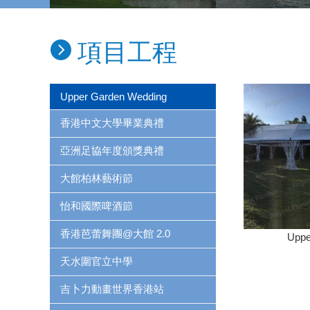
項目工程
Upper Garden Wedding
香港中文大學畢業典禮
亞洲足協年度頒獎典禮
大館柏林藝術節
怡和國際啤酒節
香港芭蕾舞團@大館 2.0
Uppe
天水圍官立中學
吉卜力動畫世界香港站