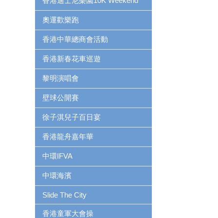
香港迪士尼樂園10K Weekend
奧運歡樂跑
香港中華總商會活動
香港新春花車巡遊
黎明演唱會
壁球公開賽
徐子淇兒子百日宴
香港龍舟嘉年華
中環IFVA
中環海濱
Slide The City
香港童軍大會操