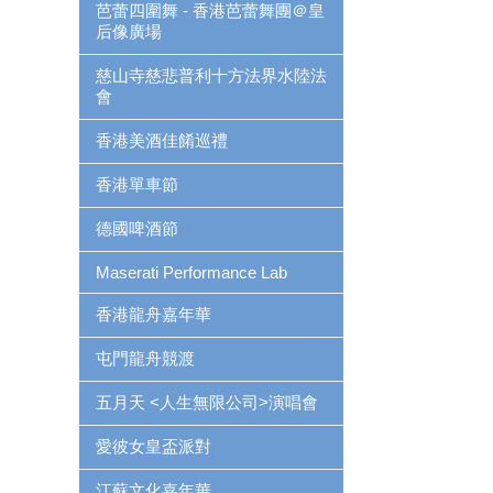
芭蕾四圍舞 - 香港芭蕾舞團＠皇
后像廣場
慈山寺慈悲普利十方法界水陸法
會
香港美酒佳餚巡禮
香港單車節
德國啤酒節
Maserati Performance Lab
香港龍舟嘉年華
屯門龍舟競渡
五月天 <人生無限公司>演唱會
愛彼女皇盃派對
江蘇文化嘉年華