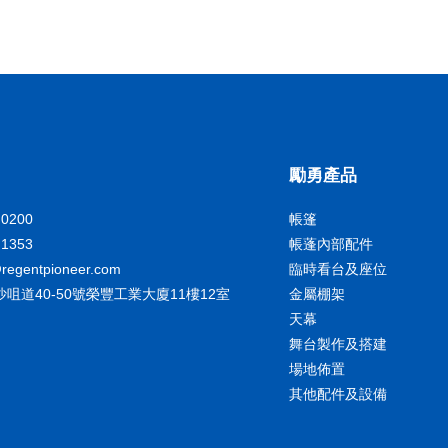
勵勇產品
 0200
帳篷
 1353
帳蓬內部配件
@regentpioneer.com
臨時看台及座位
沙咀道40-50號榮豐工業大廈11樓12室
金屬棚架
天幕
舞台製作及搭建
場地佈置
其他配件及設備