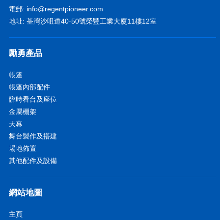
電郵:
info@regentpioneer.com
地址: 荃灣沙咀道40-50號榮豐工業大廈11樓12室
勵勇產品
帳篷
帳蓬內部配件
臨時看台及座位
金屬棚架
天幕
舞台製作及搭建
場地佈置
其他配件及設備
網站地圖
主頁