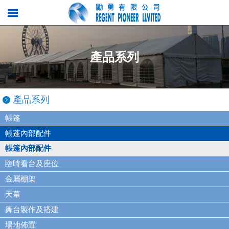
產品系列
產品系列
帳篷
帳蓬內部配件
帳篷內部配件
臨時看台及座位
金屬棚架
天幕
舞台製作及搭建
場地佈置