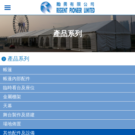
產品系列
產品系列
帳篷
帳蓬內部配件
臨時看台及座位
金屬棚架
天幕
舞台製作及搭建
場地佈置
其他配件及設備