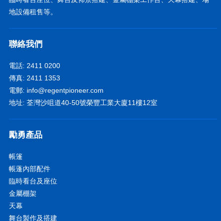
地設備租售等。
聯絡我們
電話: 2411 0200
傳真: 2411 1353
電郵:
info@regentpioneer.com
地址: 荃灣沙咀道40-50號榮豐工業大廈11樓12室
勵勇產品
帳篷
帳蓬內部配件
臨時看台及座位
金屬棚架
天幕
舞台製作及搭建