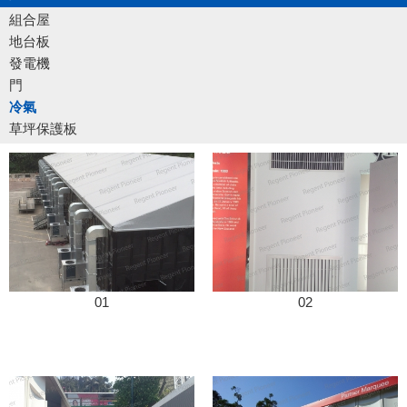
組合屋
地台板
發電機
門
冷氣
草坪保護板
01
02